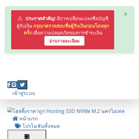
×
⚠️
ประกาศสำคัญ!
มีการเปลี่ยนแปลงชื่อบัญชี
ผู้รับเงิน
กรุณาตรวจสอบชื่อผู้รับเงินก่อนโอนทุก
ครั้ง
เพื่อความปลอดภัยของการชำระเงิน
อ่านรายละเอียด
075-845-490
|
097-165-2449
LINE OA: @hostnakhonitech
(ช่องทางหลัก)
🎉 โปรโมชั่นพิเศษ! ลด 10% สำหรับลูกค้าใหม่
เข้าสู่ระบบ
สมัครสมาชิก
หน้าแรก
โปรโมชันทั้งหมด