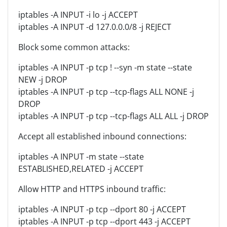
iptables -A INPUT -i lo -j ACCEPT
iptables -A INPUT -d 127.0.0.0/8 -j REJECT
Block some common attacks:
iptables -A INPUT -p tcp ! --syn -m state --state
NEW -j DROP
iptables -A INPUT -p tcp --tcp-flags ALL NONE -j
DROP
iptables -A INPUT -p tcp --tcp-flags ALL ALL -j DROP
Accept all established inbound connections:
iptables -A INPUT -m state --state
ESTABLISHED,RELATED -j ACCEPT
Allow HTTP and HTTPS inbound traffic:
iptables -A INPUT -p tcp --dport 80 -j ACCEPT
iptables -A INPUT -p tcp --dport 443 -j ACCEPT