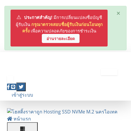
×
⚠️
ประกาศสำคัญ!
มีการเปลี่ยนแปลงชื่อบัญชี
ผู้รับเงิน
กรุณาตรวจสอบชื่อผู้รับเงินก่อนโอนทุก
ครั้ง
เพื่อความปลอดภัยของการชำระเงิน
อ่านรายละเอียด
075-845-490
|
097-165-2449
LINE OA: @hostnakhonitech
(ช่องทางหลัก)
🎉
โปรโมชั่นพิเศษ!
ลด 10% สำหรับลูกค้าใหม่
รับโค้ด
เข้าสู่ระบบ
สมัครสมาชิก
หน้าแรก