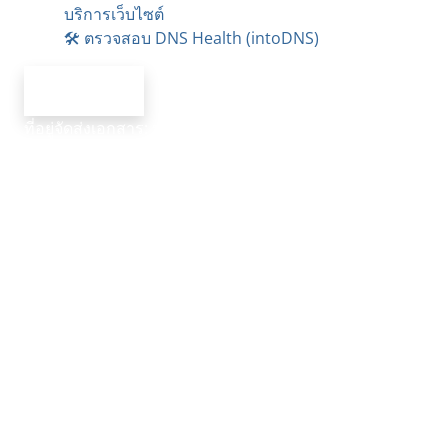
บริการเว็บไซต์
🛠️ ตรวจสอบ DNS Health (intoDNS)
ที่อยู่จัดส่งเอกสาร: นครไอเทค 1/1 ม.7 ต.แม่เจ้าอยู่หัว
อ.เชียรใหญ่ จ.นครศรีธรรมราช 80190
ที่อยู่ตามทะเบียนพาณิชย์: 40 ม.5 ต.ท้องลำเจียก
อ.เชียรใหญ่ จ.นครศรีธรรมราช 80190
ทะเบียนการค้าเลขที่: 1800600025625
ลิขสิทธิ์ © 2026 Service NakhoniTech.com. สงวน
ลิขสิทธิ์ | Designed with ❤️ in Thailand